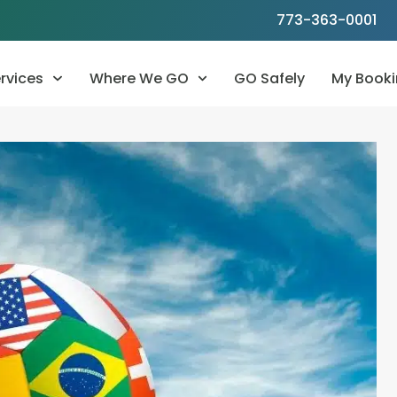
773-363-0001
rvices
Where We GO
GO Safely
My Booki