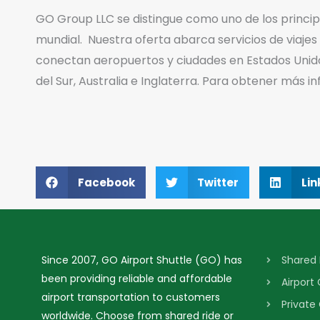
GO Group LLC se distingue como uno de los princip
mundial. Nuestra oferta abarca servicios de viajes
conectan aeropuertos y ciudades en Estados Unido
del Sur, Australia e Inglaterra. Para obtener más in
Facebook
Twitter
Lin
Since 2007, GO Airport Shuttle (GO) has
Shared 
been providing reliable and affordable
Airport
airport transportation to customers
Private
worldwide. Choose from shared ride or