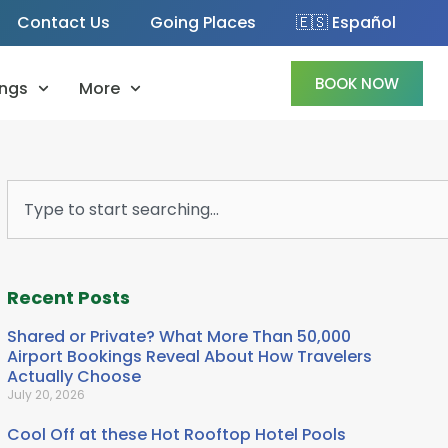
Contact Us
Going Places
🇪🇸 Español
BOOK NOW
ngs
More
Search
Recent Posts
Shared or Private? What More Than 50,000
Airport Bookings Reveal About How Travelers
Actually Choose
July 20, 2026
Cool Off at these Hot Rooftop Hotel Pools