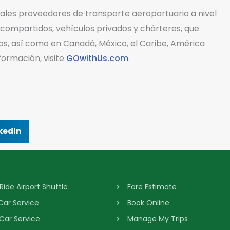
ales proveedores de transporte aeroportuario a nivel
 compartidos, vehículos privados y chárteres, que
s, así como en Canadá, México, el Caribe, América
formación, visite
GOwithUs.com
.
kedIn
Ride Airport Shuttle
Fare Estimate
 Car Service
Book Online
 Car Service
Manage My Trips